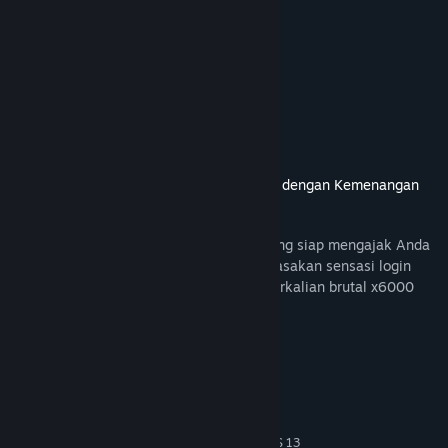
Login 188BET
Slot Anti Rungkad
Maxwin x6000
Starlight Princess Gacor
Situs Slot Berdansa
188BET 舞 Rasakan Nikmatnya Berdansa dengan Kemenangan
Slot x6000 Anti Rumnkad
188BET 舞
hadir sebagai partner setia yang siap mengajak Anda
berdansa dengan kemenangan mutlak. Rasakan sensasi login
cepat, main slot anti rungkad, dan raih perkalian brutal x6000
setiap harinya penuh senyuman!
Hendra
★★★★★
Spesifikasi Akses 188BET
Pecah Telur x6000!
MINIMUM:
Perangkat: PC/Laptop atau Smartphone
Akhirnya ngerasain juga tongkat Incess ngangkat
Windows 10 / macOS 10.15 / Android 9 / iOS 13
OS: