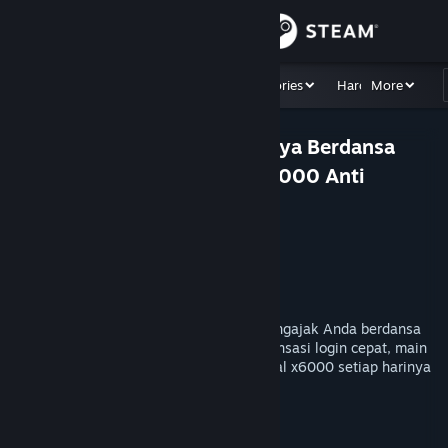
Sign in
Store
Browse
Recommendations
Categories
Hardware
More
Wa
Advanced Search
Community
188BET 舞 Rasakan Nikmatnya Berdansa
dengan Kemenangan Slot x6000 Anti
About
Rumnkad
Developer
188BET
Support
Publisher
Jen Di x H3 - Bataknese
Released
Jan 06, 2025
Change language
188BET 舞
hadir sebagai partner setia yang siap mengajak Anda berdansa
dengan kemenangan mutlak. Rasakan sensasi login cepat, main
Get the Steam Mobile App
slot anti rungkad, dan raih perkalian brutal x6000 setiap harinya
penuh senyuman!
View desktop website
TAGS
+