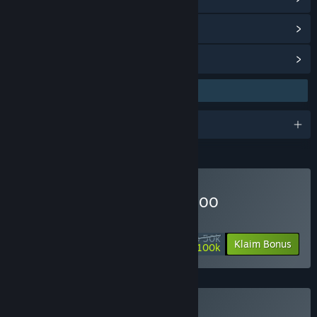
View discussions
Find Community Groups
Awards
Tiket VVIP - Berdansa x6000
Disponsori Penuh Oleh 188BET 舞
Depo 50k
BONUS 100%
Klaim Bonus
Jadi 100k