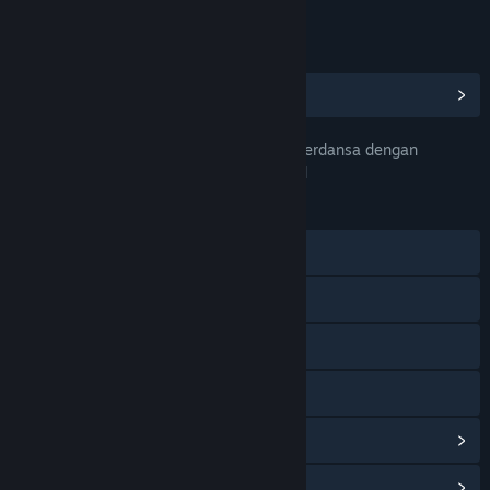
Age rating for: ESRB
View Steam Achievements
(38)
188BET 舞 Rasakan Nikmatnya Berdansa dengan
TITLE:
Kemenangan Slot x6000 Anti Rumnkad
Game Online
GENRE:
Apr 04, 2025
RELEASE DATE:
Visit the website
Discord
View health warnings
View privacy policy
View update history
Read related news