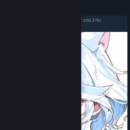
REVIEWS
ENGLISH REVIEWS
Very Positive
(83% of 200,376)
RECENT:
Very Positive
(87% of 4,946)