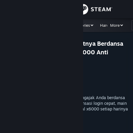
Sign in
Store
Browse
Recommendations
Categories
Hardware
More
Wa
Advanced Search
Community
DEPOBOS 舞 Rasakan Nikmatnya Berdansa
dengan Kemenangan Slot x6000 Anti
About
Rumnkad
Developer
DEPOBOS
Support
Publisher
Jen Di x H3 - Bataknese
Released
Jan 06, 2025
Change language
DEPOBOS 舞
hadir sebagai partner setia yang siap mengajak Anda berdansa
dengan kemenangan mutlak. Rasakan sensasi login cepat, main
Get the Steam Mobile App
slot anti rungkad, dan raih perkalian brutal x6000 setiap harinya
penuh senyuman!
View desktop website
TAGS
+