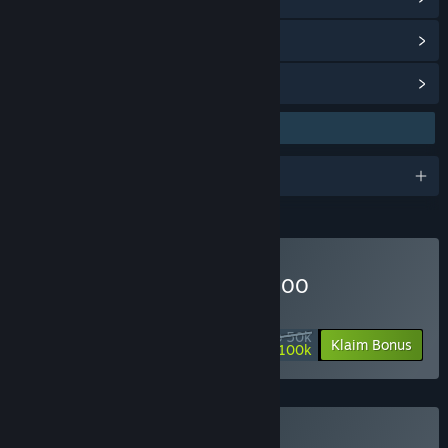
View discussions
Find Community Groups
Awards
Tiket VVIP - Berdansa x6000
Disponsori Penuh Oleh DEPOBOS 舞
Depo 50k
BONUS 100%
Klaim Bonus
Jadi 100k