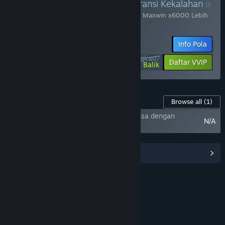
PAKET ANTI RUNGKAD
Garansi Kekalahan
(!)
Pola Starlight Princess Terupdate!
Peluang Maxwin x6000 Lebih
Tinggi
Info Pola
Rungkad?
CASHBACK 100%
Daftar VVIP
Modal Balik
Content For This Game
Browse all
(1)
DEPOBOS 舞 Rasakan Nikmatnya Berdansa dengan
N/A
Kemenangan Slot x6000 Anti Rumnkad
View Community Hub
DEPOBOS
Pencarian Terkait (Keywords):
DEPOBOS